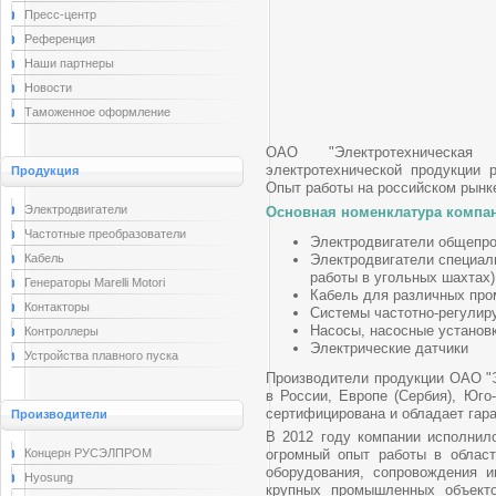
Пресс-центр
Референция
Наши партнеры
Новости
Таможенное оформление
ОАО "Электротехническая 
электротехнической продукции 
Продукция
Опыт работы на российском рынке 
Электродвигатели
Основная номенклатура компа
Частотные преобразователи
Электродвигатели общеп
Кабель
Электродвигатели специал
работы в угольных шахтах)
Генераторы Marelli Motori
Кабель для различных пр
Контакторы
Системы частотно-регулир
Насосы, насосные установ
Контроллеры
Электрические датчики
Устройства плавного пуска
Производители продукции ОАО "Э
в России, Европе (Сербия), Юго
сертифицирована и обладает гара
Производители
В 2012 году компании исполнил
Концерн РУСЭЛПРОМ
огромный опыт работы в област
оборудования, сопровождения и
Hyosung
крупных промышленных объекто